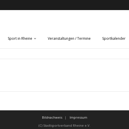
Sport in Rheine
Veranstaltungen / Termine
Sportkalender
Bildnachweis
Impressum
(C) Stadtsportverband Rheine e.V.