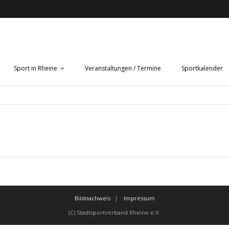
Sport in Rheine
Veranstaltungen / Termine
Sportkalender
Bildnachweis
Impressum
(C) Stadtsportverband Rheine e.V.