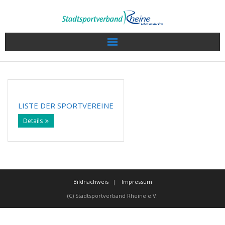
Wir über uns
Sport in Rheine
LISTE DER SPORTVEREINE
Veranstaltungen / Termine
Details
Sportkalender
Sportlerwahl 2022
Bildnachweis
Impressum
Service
(C) Stadtsportverband Rheine e.V.
Projekte