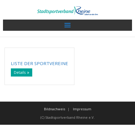
Wir über uns
Sport in Rheine
LISTE DER SPORTVEREINE
Veranstaltungen / Termine
Details
Sportkalender
Sportlerwahl 2022
Bildnachweis
Impressum
Service
(C) Stadtsportverband Rheine e.V.
Projekte