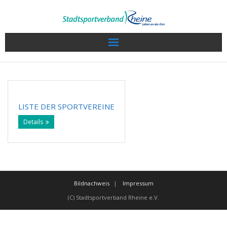
Wir über uns
Sport in Rheine
LISTE DER SPORTVEREINE
Veranstaltungen / Termine
Details
Sportkalender
Sportlerwahl 2022
Bildnachweis
Impressum
Service
(C) Stadtsportverband Rheine e.V.
Projekte