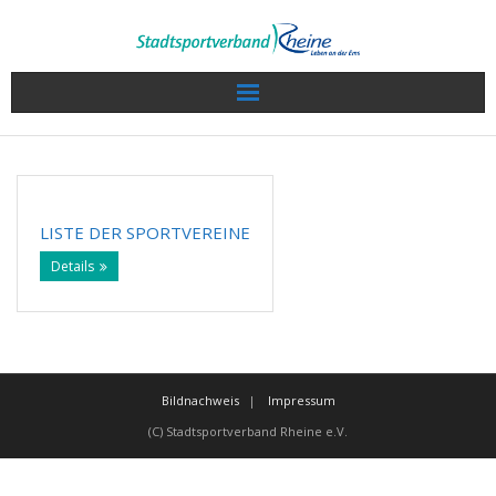
Wir über uns
Sport in Rheine
LISTE DER SPORTVEREINE
Veranstaltungen / Termine
Details
Sportkalender
Sportlerwahl 2022
Bildnachweis
Impressum
Service
(C) Stadtsportverband Rheine e.V.
Projekte