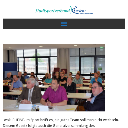
Wir über uns
Sport in Rheine
Veranstaltungen / Termine
Sportkalender
Sportlerwahl 2022
Service
-wok- RHEINE. Im Sport heißt es, ein gutes Team soll man nicht wechseln.
Projekte
Diesem Gesetz folgte auch die Generalversammlung des