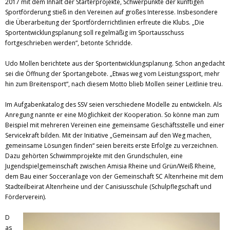
2017 mit dem Inhalt der Starterprojekte, Schwerpunkte der künftigen
Sportförderung stieß in den Vereinen auf großes Interesse. Insbesondere
die Überarbeitung der Sportförderrichtlinien erfreute die Klubs. „Die
Sportentwicklungsplanung soll regelmäßig im Sportausschuss
fortgeschrieben werden“, betonte Schridde.
Udo Mollen berichtete aus der Sportentwicklungsplanung. Schon angedacht
sei die Öffnung der Sportangebote. „Etwas weg vom Leistungssport, mehr
hin zum Breitensport“, nach diesem Motto blieb Mollen seiner Leitlinie treu.
Im Aufgabenkatalog des SSV seien verschiedene Modelle zu entwickeln. Als
Anregung nannte er eine Möglichkeit der Kooperation. So könne man zum
Beispiel mit mehreren Vereinen eine gemeinsame Geschäftsstelle und einer
Servicekraft bilden. Mit der Initiative „Gemeinsam auf den Weg machen,
gemeinsame Lösungen finden“ seien bereits erste Erfolge zu verzeichnen.
Dazu gehörten Schwimmprojekte mit den Grundschulen, eine
Jugendspielgemeinschaft zwischen Amisia Rheine und Grün/Weiß Rheine,
dem Bau einer Socceranlage von der Gemeinschaft SC Altenrheine mit dem
Stadteilbeirat Altenrheine und der Canisiusschule (Schulpflegschaft und
Förderverein).
D
as