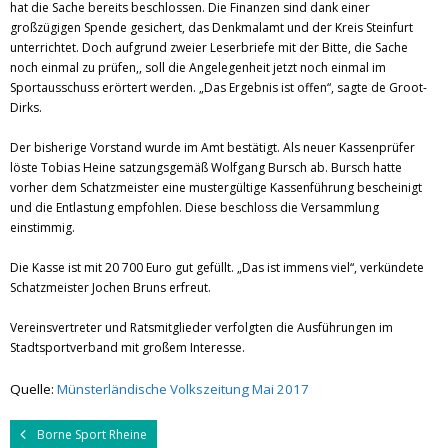
hat die Sache bereits beschlossen. Die Finanzen sind dank einer
großzügigen Spende gesichert, das Denkmalamt und der Kreis Steinfurt
unterrichtet. Doch aufgrund zweier Leserbriefe mit der Bitte, die Sache
noch einmal zu prüfen,, soll die Angelegenheit jetzt noch einmal im
Sportausschuss erörtert werden. „Das Ergebnis ist offen“, sagte de Groot-
Dirks.
Der bisherige Vorstand wurde im Amt bestätigt. Als neuer Kassenprüfer
löste Tobias Heine satzungsgemäß Wolfgang Bursch ab. Bursch hatte
vorher dem Schatzmeister eine mustergültige Kassenführung bescheinigt
und die Entlastung empfohlen. Diese beschloss die Versammlung
einstimmig.
Die Kasse ist mit 20 700 Euro gut gefüllt. „Das ist immens viel“, verkündete
Schatzmeister Jochen Bruns erfreut.
Vereinsvertreter und Ratsmitglieder verfolgten die Ausführungen im
Stadtsportverband mit großem Interesse.
Quelle:
Münsterländische Volkszeitung Mai 2017
Borne Sport Rheine