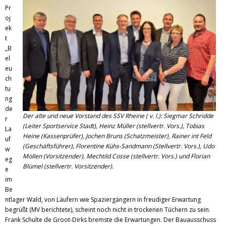
Pr
oj
ek
t
„B
el
eu
ch
tu
ng
de
Der alte und neue Vorstand des SSV Rheine ( v. l.): Siegmar Schridde
r
(Leiter Sportservice Stadt), Heinz Müller (stellvertr. Vors.), Tobias
La
Heine (Kassenprüfer), Jochen Bruns (Schatzmeister), Rainer int Feld
uf
(Geschäftsführer), Florentine Kühs-Sandmann (Stellvertr. Vors.), Udo
w
Mollen (Vorsitzender), Mechtild Cosse (stellvertr. Vors.) und Florian
eg
Blümel (stellvertr. Vorsitzender).
e
im
Be
ntlager Wald, von Läufern wie Spaziergängern in freudiger Erwartung
begrüßt (MV berichtete), scheint noch nicht in trockenen Tüchern zu sein.
Frank Schulte de Groot-Dirks bremste die Erwartungen. Der Bauausschuss