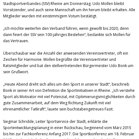
Stadtsportverbandes (SSV) Rheine am Donnerstag. Udo Mollen bleibt
Vorsitzender, und auch seine Mannschaft um ihn herum bleibt erhalten. Alle
Mitglieder wurden mit einstimmigem Votum bestätigt.
„Ich möchte weiterhin den Verband führen, wenn gewollt bis 2020, denn
dann feiert der SSV sein 100-jähriges Bestehen“, bedankte sich Mollen für
das Vertrauen.
Überschaubar war die Anzahl der anwesenden Vereinsvertreter, oft ein
Zeichen für Harmonie. Mollen begrüßte die Vereinsvertreter und
Ratsmitglieder und bat den stellvertretenden Bürgermeister Udo Bonk um
sein Grußwort.
„Heute Abend dreht sich alles um den Sport in unserer Stadt“, beschrieb
Bonk in seiner Art von Definition die Sportinitiativen in Rheine. „Ich verstehe
Sport als Motivator mit viel Potenzial, mit Optimierungsmöglichkeiten durch
gute Zusammenarbeit, auf dem Weg Richtung Zukunft mit viel
ehrenamtlicher Tatkraft“, lauete sein buchstabengetreues Fazit.
Siegmar Schridde, Leiter Sportservice der Stadt, erklärte die
Sportentwicklungsplanung in einer Rückschau, beginnend vom März 2015
bis hin zur Fachkonferenz Anfang 2017. Die Sportkonferenz am 18. Februar