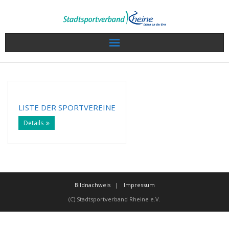
Wir über uns
Sport in Rheine
LISTE DER SPORTVEREINE
Veranstaltungen / Termine
Details
Sportkalender
Sportlerwahl 2022
Bildnachweis
Impressum
Service
(C) Stadtsportverband Rheine e.V.
Projekte